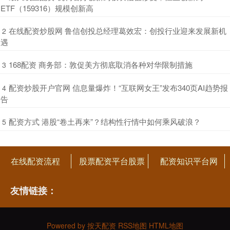
ETF（159316）规模创新高
​在线配资炒股网 鲁信创投总经理葛效宏：创投行业迎来发展新机
2
遇
​168配资 商务部：敦促美方彻底取消各种对华限制措施
3
​配资炒股开户官网 信息量爆炸！“互联网女王”发布340页AI趋势报
4
告
​配资方式 港股“卷土再来”？结构性行情中如何乘风破浪？
5
在线配资流程
股票配资平台股票
配资知识平台网
友情链接：
Powered by
按天配资
RSS地图
HTML地图