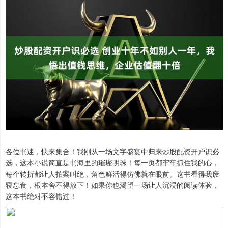
各位书迷，快来集合！我刚从一场文字盛宴中归来炒股配资开户识必
选，这本小说简直是书海里的璀璨明珠！每一页都牢牢抓住我的心，
每个转折都让人拍案叫绝，角色鲜活得仿佛就在眼前。这书看得我废
寝忘食，根本舍不得放下！如果你也渴望一场让人沉浸的阅读体验，
这本书绝对不容错过！