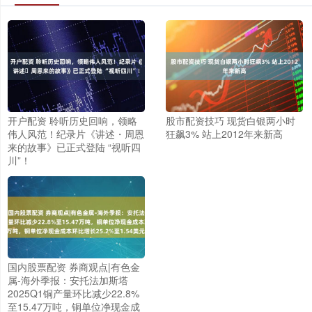
开户配资 聆听历史回响，领略
股市配资技巧 现货白银两小时
伟人风范！纪录片《讲述・周恩
狂飙3% 站上2012年来新高
来的故事》已正式登陆 “视听四
川”！
国内股票配资 券商观点|有色金
属-海外季报：安托法加斯塔
2025Q1铜产量环比减少22.8%
至15.47万吨，铜单位净现金成