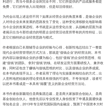
利进行，而当今很多企业则完全不同，它们所提供的产品或服务都是
免费，它们的年收入出现倒挂，但是却活得很好。
为何会出现上述这些不同？如果从经营企业的角度来看，是做企业的
人对待企业未来发展的思路发生了变化，这种变化潜移默化地影响着
当今企业的发展进程。本书就是从这些变化出发，从战略的层面为读
者揭示出当今那些成功的明星企业经营活动里所带有的共性特征，以
及它们独特的企业经营思路与模式。
作者根据自己长期辅导企业的经验与心得，创新性地总结出了一整套
现代企业经营管理的方式方法，那就是“值钱企业”的经营法则。本书
的内容以做值钱企业的步骤为核心，包括“值钱”的企业经营思维、组
建“值钱”的团队、拿到“值钱”的钱、在研发运营方面重磅投入、兼并收
购，同时还包含了赚钱与值钱思维的对比，以及值钱企业的养成观。
在本书的表现手法上，作者采用了理论与实操案例相结合的方式，出
人意料地把枯燥的理论变得具有很强的可读性。不夸张地讲，读者可
以把本书看成是一本具有“颠覆”意义的新企业经营方法论。
本书作者徐新颖现任圣商集团总裁，是圣商大家族联合创始人、圣商
基金创始合伙人。他曾先后以专业投资人身份投资了申通及圆通快递
等知名企业，2013年专注研究国际国内金融业，预测了中国资本大时